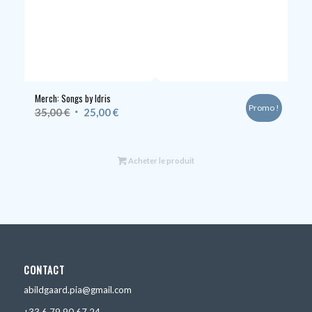
Merch: Songs by Idris
Promo !
Le
Le
35,00
€
25,00
€
prix
prix
initial
actuel
était :
est :
Acheter le produit
35,00 €.
25,00 €.
CONTACT
abildgaard.pia@gmail.com