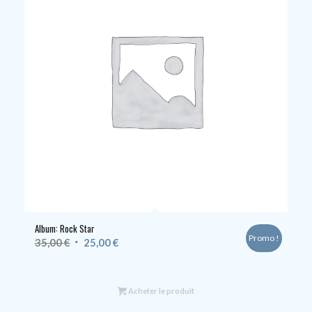
Album: Rock Star
Promo !
Le
Le
35,00
€
25,00
€
prix
prix
initial
actuel
était :
est :
Acheter le produit
35,00 €.
25,00 €.