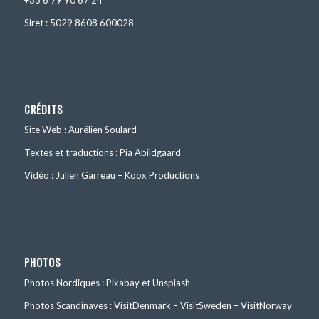
+33 6 79 90 67 24
Siret : 5029 8608 600028
CRÉDITS
Site Web : Aurélien Soulard
Textes et traductions : Pia Abildgaard
Vidéo : Julien Garreau – Koox Productions
PHOTOS
Photos Nordiques : Pixabay et Unsplash
Photos Scandinaves : VisitDenmark – VisitSweden – VisitNorway