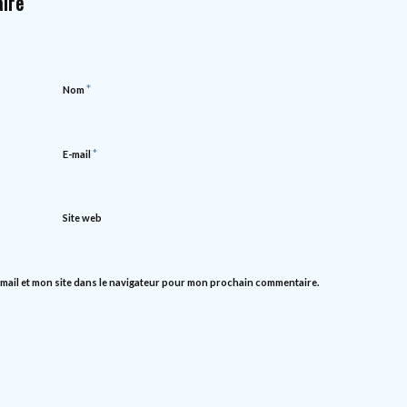
ire
*
Nom
*
E-mail
Site web
mail et mon site dans le navigateur pour mon prochain commentaire.