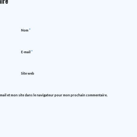
ire
*
Nom
*
E-mail
Site web
mail et mon site dans le navigateur pour mon prochain commentaire.