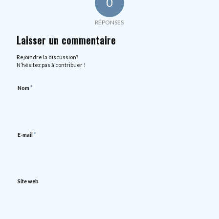
0
RÉPONSES
Laisser un commentaire
Rejoindre la discussion?
N’hésitez pas à contribuer !
*
Nom
*
E-mail
Site web